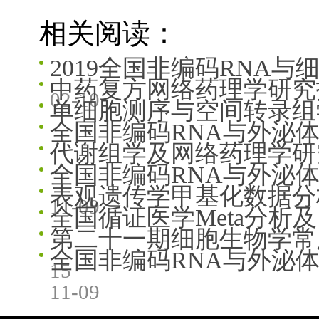
相关阅读：
2019全国非编码RNA
中药复方网络药理学研究
02-10
单细胞测序与空间转录组
全国非编码RNA与外泌
代谢组学及网络药理学研
全国非编码RNA与外泌
表观遗传学甲基化数据分
11-09
全国循证医学Meta分析及
第二十一期细胞生物学常
全国非编码RNA与外泌
15
11-09