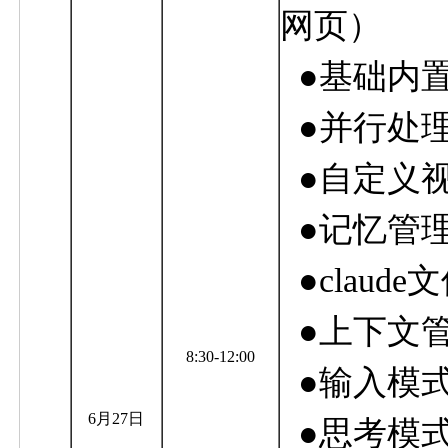
网页）
●
基础内
●
并行处
●
自定义
●
记忆管
●
claude
文
●
上下文
8:30
-12:00
●
输入模
6月27
日
●
思考模