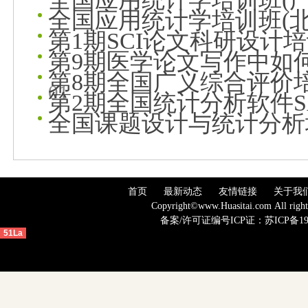
全国应用统计学培训班(北
第1期SCI论文科研设计
第9期医学论文写作中如
第8期全国广义综合评价
01
第2期全国统计分析软件S
全国课题设计与统计分析
首页
最新动态
友情链接
关于我
Copyright©www.Huasitai.com 
备案
/许可证编号ICP证：
苏ICP备19
51La